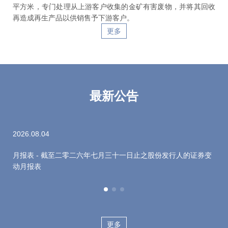
平方米，专门处理从上游客户收集的金矿有害废物，并将其回收
再造成再生产品以供销售予下游客户。
更多
最新公告
2026.08.04
202
月报表 - 截至二零二六年七月三十一日止之股份发行人的证券变
月
动月报表
月
更多