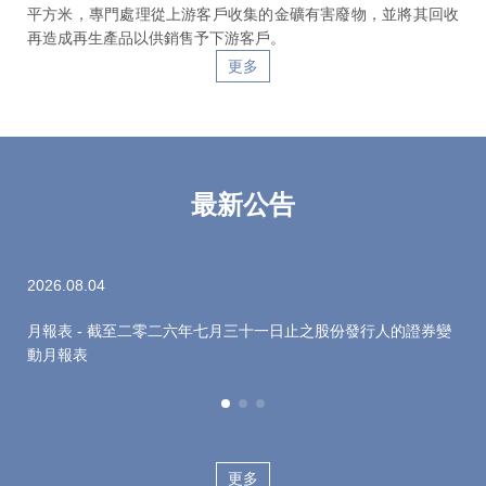
平方米，專門處理從上游客戶收集的金礦有害廢物，並將其回收
再造成再生產品以供銷售予下游客戶。
更多
最新公告
2026.08.04
202
月報表 - 截至二零二六年七月三十一日止之股份發行人的證券變
月
動月報表
月
更多