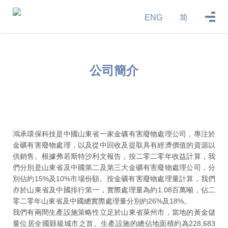
ENG
简
公司簡介
鴻承環保科技是中國山東省一家金礦有害廢物處理公司，專注於
金礦有害廢物處理，以及從中回收及提取具有經濟價值的資源以
供銷售。根據弗若斯特沙利文報告，按二零二零年收益計算，我
們分別是山東省及中國第二及第三大金礦有害廢物處理公司，分
別佔約15%及10%市場份額。按金礦有害廢物處理量計算，我們
亦於山東省及中國排行第一，實際處理量為約1.08百萬噸，佔二
零二零年山東省及中國總實際處理量分別約26%及18%。
我們有兩間生產設施策略性立足於山東省萊州市，當地的黃金儲
量位居全國縣級城市之首。生產設施的總佔地面積約為228,683